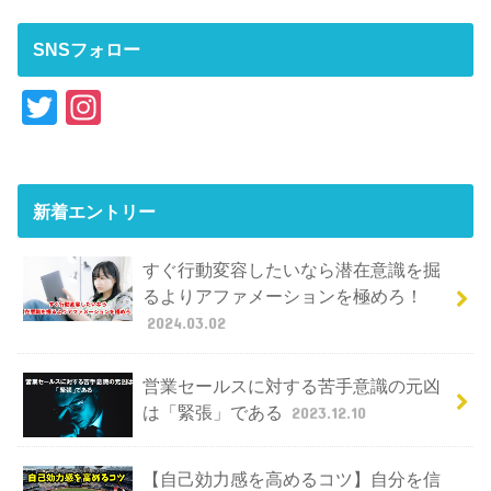
SNSフォロー
T
In
wi
st
tt
a
er
gr
新着エントリー
a
すぐ行動変容したいなら潜在意識を掘
m
るよりアファメーションを極めろ！
2024.03.02
営業セールスに対する苦手意識の元凶
は「緊張」である
2023.12.10
【自己効力感を高めるコツ】自分を信