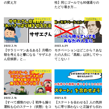
の変え方
性】同じゴールでも80億通りの
たどり着き方…
マインドセット
マインドセット
2022.3.14
2023.6.29
【サラリーマンあるある】月曜の
モチベーションはどこから？あな
朝を考えると鬱になる「サザエさ
たの人生に「黒船」は決してやっ
ん症候群」と…
てこない！
マインドセット
マインドセット
2022.3.16
2021.6.13
【すべて感情のせい】戦争も煽り
【ステートを合わせる】人の気持
運転も心のステート（状態）をコ
ちに寄り添わないと正論すら伝わ