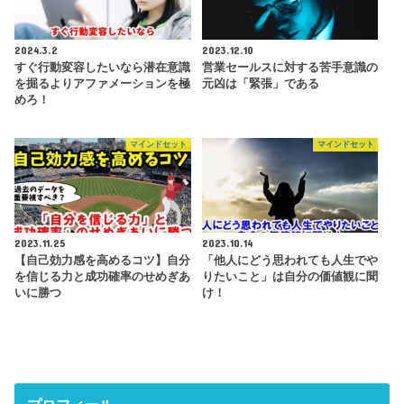
2024.3.2
2023.12.10
すぐ行動変容したいなら潜在意識
営業セールスに対する苦手意識の
を掘るよりアファメーションを極
元凶は「緊張」である
めろ！
マインドセット
マインドセット
2023.11.25
2023.10.14
【自己効力感を高めるコツ】自分
「他人にどう思われても人生でや
を信じる力と成功確率のせめぎあ
りたいこと」は自分の価値観に聞
いに勝つ
け！